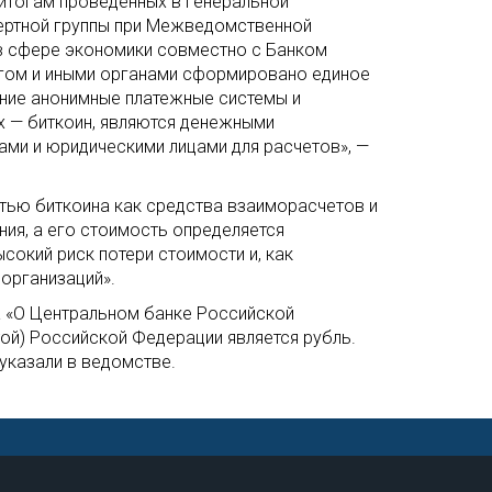
итогам проведенных в Генеральной
ертной группы при Межведомственной
в сфере экономики совместно с Банком
гом и иными органами сформировано единое
ние анонимные платежные системы и
их — биткоин, являются денежными
ами и юридическими лицами для расчетов», —
стью биткоина как средства взаиморасчетов и
ния, а его стоимость определяется
сокий риск потери стоимости и, как
организаций».
а «О Центральном банке Российской
й) Российской Федерации является рубль.
указали в ведомстве.