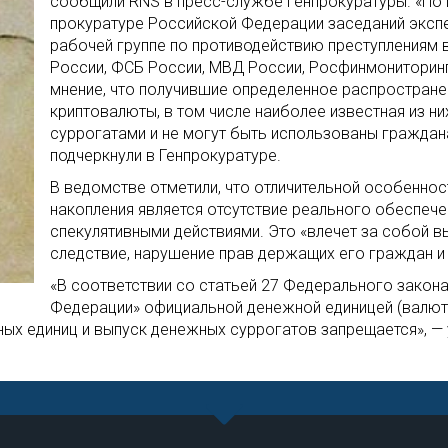
сообщили RNS в пресс-службе Генпрокуратуры. «По 
прокуратуре Российской Федерации заседаний эксп
рабочей группе по противодействию преступлениям 
России, ФСБ России, МВД России, Росфинмониторин
мнение, что получившие определенное распростране
криптовалюты, в том числе наиболее известная из н
суррогатами и не могут быть использованы граждан
подчеркнули в Генпрокуратуре.
В ведомстве отметили, что отличительной особенно
накопления является отсутствие реального обеспече
спекулятивными действиями. Это «влечет за собой вы
следствие, нарушение прав держащих его граждан и 
«В соответствии со статьей 27 Федерального закон
Федерации» официальной денежной единицей (валюто
ных единиц и выпуск денежных суррогатов запрещается», — 