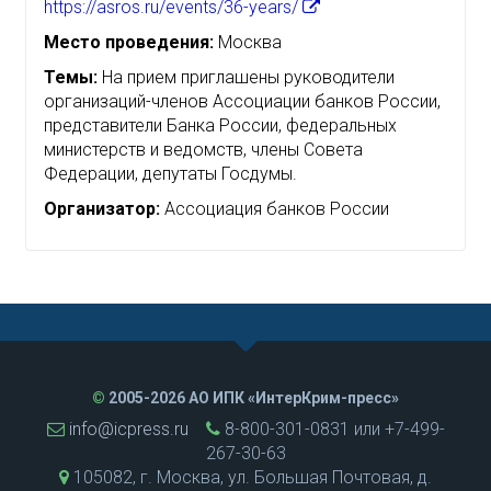
https://asros.ru/events/36-years/
Место проведения:
Москва
Темы:
На прием приглашены руководители
организаций-членов Ассоциации банков России,
представители Банка России, федеральных
министерств и ведомств, члены Совета
Федерации, депутаты Госдумы.
Организатор:
Ассоциация банков России
©
2005-2026 АО ИПК «ИнтерКрим-пресс»
info@icpress.ru
8-800-301-0831 или +7-499-
267-30-63
105082, г. Москва, ул. Большая Почтовая, д.