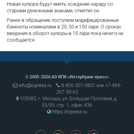
Новая купюра будут иметь хождение наряду со
старыми денежными знаками, отметил он.
Ранее в обращение поступили модифицированные
банкноты номиналами в 20, 50 и 100 лари. О сроках
введения в оборот купюры в 10 лари пока ничего не
сообщается.
©
2005-2026 АО ИПК «ИнтерКрим-пресс»
info@icpress.ru
8-800-301-0831 или +7-499-
267-30-63
105082, г. Москва, ул. Большая Почтовая, д.
55/59, стр. 1, офис 436
https://icpress.ru