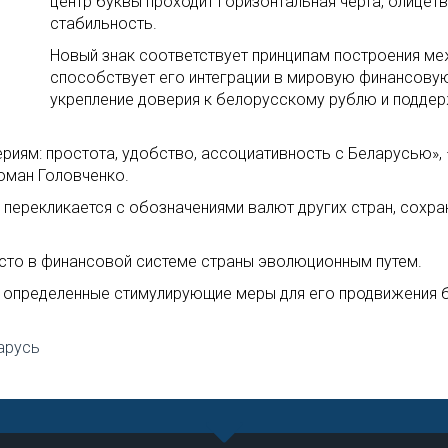
центр буквы проходит горизонтальная черта, олицет
стабильность.
Новый знак соответствует принципам построения ме
способствует его интеграции в мировую финансовую
укрепление доверия к белорусскому рублю и поддер
риям: простота, удобство, ассоциативность с Беларусью»,
оман Головченко.
 перекликается с обозначениями валют других стран, сохра
есто в финансовой системе страны эволюционным путем.
 определенные стимулирующие меры для его продвижения б
арусь