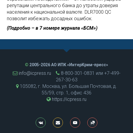
репутации центрального банка до утраты доверия
населения к национальной валюте. DLR7000 QC
позволит избежать досадных ошибок.
(Подробно – в 7 номере журнала «БСМ»)
©
2005-2026 АО ИПК «ИнтерКрим-пресс»
info@icpress.ru
8-800-301-0831 или +7-499-
267-30-63
105082, г. Москва, ул. Большая Почтовая, д.
55/59, стр. 1, офис 436
https://icpress.ru