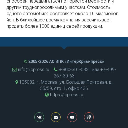
способен передвигаться по гористой местности и
другим труднопроходимым участкам. Стоимость
одного автомобиля составляет около 10 миллионов
йен. В ближайшее время компания рассчитывает
продать более 1000 единиц своей продукции.
©
2005-2026 АО ИПК «ИнтерКрим-пресс»
info@icpress.ru
8-800-301-0831 или +7-499-
267-30-63
105082, г. Москва, ул. Большая Почтовая, д.
55/59, стр. 1, офис 436
https://icpress.ru