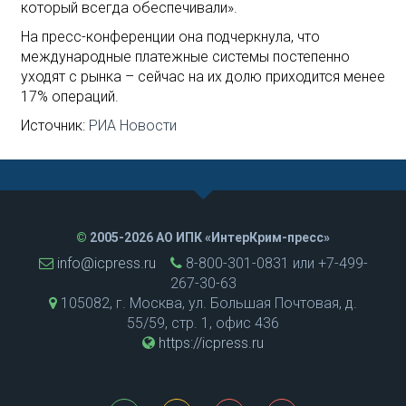
который всегда обеспечивали».
На пресс-конференции она подчеркнула, что
международные платежные системы постепенно
уходят с рынка – сейчас на их долю приходится менее
17% операций.
Источник:
РИА Новости
©
2005-2026 АО ИПК «ИнтерКрим-пресс»
info@icpress.ru
8-800-301-0831 или +7-499-
267-30-63
105082, г. Москва, ул. Большая Почтовая, д.
55/59, стр. 1, офис 436
https://icpress.ru