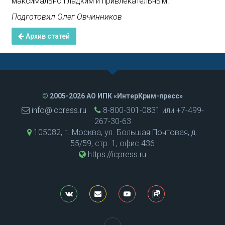
максимально гладким и привлекательным.
Подготовил Олег Овчинников
Архив статей
©
2005-2026 АО ИПК «ИнтерКрим-пресс»
info@icpress.ru
8-800-301-0831 или +7-499-
267-30-63
105082, г. Москва, ул. Большая Почтовая, д.
55/59, стр. 1, офис 436
https://icpress.ru