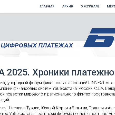
ГЛАВНАЯ
АРХИВ
О ЖУРНАЛЕ
МЕР
A 2025. Хроники платежн
Международный форум финансовых инноваций FINNEXT Asia.
паний финансовых систем Узбекистана, России, США, Белар
кой повестки мирового и регионального финтех-пространст
иций.
 из Швеции и Турции, Южной Кореи и Бельгии, Польши и Аз
ктор Узбекистана. География форума подчеркивает растущ