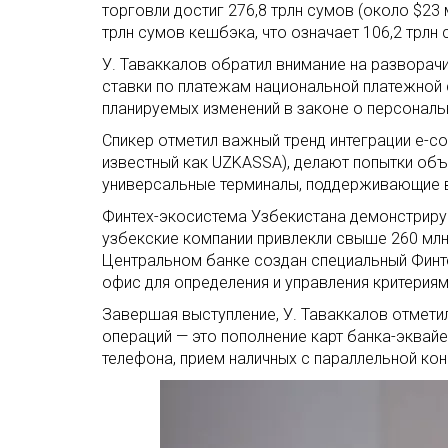
торговли достиг 276,8 трлн сумов (около $23
трлн сумов кешбэка, что означает 106,2 трлн 
У. Таваккалов обратил внимание на развора
ставки по платежам национальной платежной 
планируемых изменений в законе о персональн
Спикер отметил важный тренд интеграции e-co
известный как UZKASSA), делают попытки об
универсальные терминалы, поддерживающие 
Финтех-экосистема Узбекистана демонстрирует
узбекские компании привлекли свыше 260 млн
Центральном банке создан специальный Финт
офис для определения и управления критериям
Завершая выступление, У. Таваккалов отметил
операций — это пополнение карт банка-эквай
телефона, прием наличных с параллельной ко