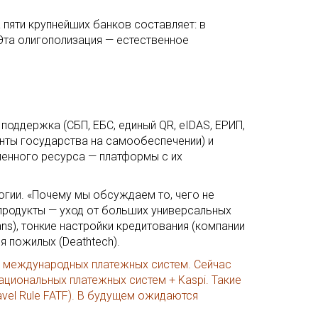
 пяти крупнейших банков составляет: в
Эта олигополизация — естественное
поддержка (СБП, ЕБС, единый QR, eIDAS, ЕРИП,
нты государства на самообеспечении) и
еленного ресурса — платформы с их
огии. «Почему мы обсуждаем то, чего не
продукты — уход от больших универсальных
s), тонкие настройки кредитования (компании
я пожилых (Deathtech).
я международных платежных систем. Сейчас
 национальных платежных систем + Kaspi. Такие
vel Rule FATF). В будущем ожидаются