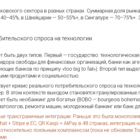
ковского сектора в разных странах. Суммарная доля рынка
 40–45%, в Швейцарии — 50–55%+, в Сингапуре — 70–75%+. 
ительского спроса на технологии.
 быть двух типов. Первый — государство: технологическая 
идора свободы для финансовых организаций, банки как аге
их банков по принципу «too big to fail»). Второй тип выд
ыми продуктами и социальностью.
твует кризис реального потребительского спроса на технол
р. В этом контексте выходом становятся гранулированные 
т быть необанкинг для богатых (BOBO — bourgeois bohemian
матологов, ремонта машин, молодежный банкинг или банк дл
ые трансграничные интеграции. Раньше это была монополи
 + Stripe в ЕС, QR Kaspi + AliPay в 48 странах, интеграция
тносительно лояльным комплаенсом (пока не обновили Tra
ми.