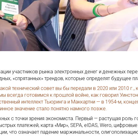
иации участников рынка электронных денег и денежных пер
дных, «спрятанных» трендов, которые определят будущее п
акой технический совет вы бы передали в 2020 или 2010 г.,
ы всегда готовимся к прошлой войне, как говорил Уинстон Ч
твенный интеллект Тьюринга и Маккартни — в 1954-м, конце
стинное значение стало понятно намного позже.
ных с точки зрения экономиста. Первый — растущая роль г
ыстрых платежей, карта «Мир», SEPA, eIDAS, Wero, цифровые
ции, что означает падение маржинальности, олигополизаци