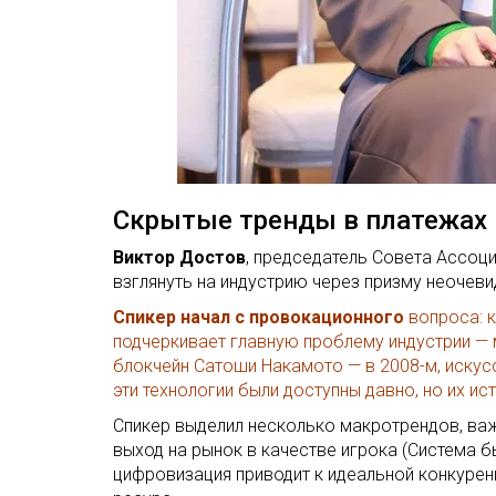
Скрытые тренды в платежах
Виктор Достов
, председатель Совета Ассоц
взглянуть на индустрию через призму неочеви
Спикер начал с провокационного
вопроса: к
подчеркивает главную проблему индустрии — м
блокчейн Сатоши Накамото — в 2008-м, искусс
эти технологии были доступны давно, но их и
Спикер выделил несколько макротрендов, важ
выход на рынок в качестве игрока (Система б
цифровизация приводит к идеальной конкурен