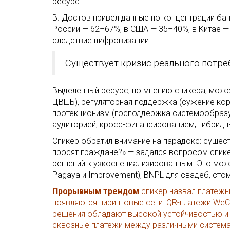
ресурс.
В. Достов привел данные по концентрации бан
России — 62–67%, в США — 35–40%, в Китае —
следствие цифровизации.
Существует кризис реального потреб
Выделенный ресурс, по мнению спикера, может
ЦВЦБ), регуляторная поддержка (сужение кор
протекционизм (господдержка системообразующ
аудиторией, кросс-финансированием, гибридн
Спикер обратил внимание на парадокс: сущес
просят граждане?» — задался вопросом спике
решений к узкоспециализированным. Это може
Pagaya и Improvement), BNPL для свадеб, сто
Прорывным трендом
спикер назвал платежн
появляются пиринговые сети: QR-платежи WeChat
решения обладают высокой устойчивостью и о
сквозные платежи между различными система