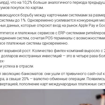
 млрд), что на 10,2% больше аналогичного периода предыду
сумов покупок по картам.
чивающуюся борьбу между карточными системами за размер
системы до 1%. Одновременно усиливается конкуренция ме
ых данных, которые откроют вход на рынок Apple Pay и Goo
mmerce и платежных сервисов с ERP-системами ритейлеров. 
ъединения систем, сочетая POS-терминалы с возможностями
все платежные системы одновременно.
 взрывной рост. Количество финтех-компаний выросло с 24 
 долларов иностранных инвестиций — это в четыре раза бо
ех-
и успеха в отрасли.
 эволюцию банкоматов: они ушли от привычного cash-out к
ера, а свыше 20% — валютно-обменные операции. Появились
нвертацией, пополнение карт международных платежных сис