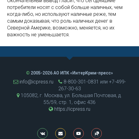
Окончательный вывод гласит, что сегодняшние
потребители носят с собой больше наличных, чем
когда-либо, но используют наличные реже, тем
самым доказывая, что роль наличных денег в
Северной Америке, возможно, меняется, но их
важность не уменьшается.
©
2005-2026 АО ИПК «ИнтерКрим-пресс»
info@icpress.ru
8-800-301-0831 или +7-499-
267-30-63
105082, г. Москва, ул. Большая Почтовая, д.
55/59, стр. 1, офис 436
https://icpress.ru