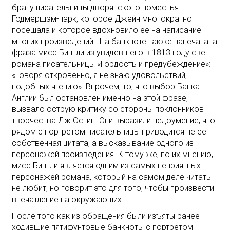
брату писательницы дворянского поместья
Годмершэм-парк, которое Джейн многократно
посещала и которое вдохновило ее на написание
многих произведений. На банкноте также напечатана
фраза мисс Бингли из увидевшего в 1813 году свет
романа писательницы «Гордость и предубеждение»:
«Говоря откровенно, я не знаю удовольствий,
подобных чтению». Впрочем, то, что выбор Банка
Англии был остановлен именно на этой фразе,
вызвало острую критику со стороны поклонников
творчества Дж.Остин. Они выразили недоумение, что
рядом с портретом писательницы приводится не ее
собственная цитата, а высказывание одного из
персонажей произведения. К тому же, по их мнению,
мисс Бингли является одним из самых неприятных
персонажей романа, который на самом деле читать
не любит, но говорит это для того, чтобы произвести
впечатление на окружающих.
После того как из обращения были изъяты ранее
ходившие пятифунтовые банкноты с портретом