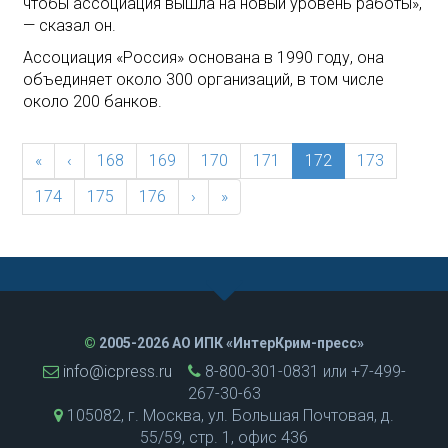
чтобы ассоциация вышла на новый уровень работы»,
— сказал он.
Ассоциация «Россия» основана в 1990 году, она
объединяет около 300 организаций, в том числе
около 200 банков.
(current)
«
‹
168
169
170
171
172
173
174
175
176
›
»
©
2005-2026 АО ИПК «ИнтерКрим-пресс»
info@icpress.ru
8-800-301-0831 или +7-499-
267-30-63
105082, г. Москва, ул. Большая Почтовая, д.
55/59, стр. 1, офис 436