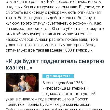
отметил, «что расчеты НБУ показали оптимальность
введения банкноты крупного номинала. В целом, если
смотреть на систему с купюрами, есть оптимальная
точка. Если ты делаешь действительно большую
купюру, то это стимулирует теневую экономику. Как,
например, говорят, что 500 евро убирают, потому что
это любимая купюра фальшивомонетчиков или
наркодиллеров. А наши расчеты показывали, что в
условиях того, как изменилась монетарная база,
оптимально все-таки введение 1000-й купюры».
«И да будет подделатель смертию
казнен…»
9 января 2017
В конце декабря 1768 г.
императрица Екатерина II
подписала соответствующий
указ, а с началом года следующего в России
появились первые бумажные денежные знаки.
Сейчас мы называем их то банкнотами, то купюрами,