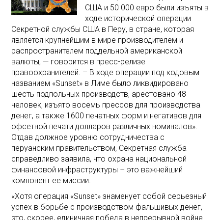
США и 50 000 евро были изъяты в
ходе исторической операции
Секретной службы США в Перу, в стране, которая
является крупнейшим в мире производителем и
распространителем поддельной американской
валюты, — говорится в пресс-релизе
правоохранителей. – В ходе операции под кодовым
названием «Sunset» в Лиме было ликвидировано
шесть подпольных производств, арестовано 48
человек, изъято восемь прессов для производства
денег, а также 1600 печатных форм и негативов для
офсетной печати долларов различных номиналов».
Отдав должное уровню сотрудничества с
перуанским правительством, Секретная служба
справедливо заявила, что охрана национальной
финансовой инфраструктуры – это важнейший
компонент ее миссии.
«Хотя операция «Sunset» знаменует собой серьезный
успех в борьбе с производством фальшивых денег,
это, скорее, единичная победа в непрерывной войне