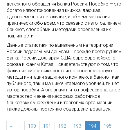
денежного обращения Банка России. Пособие — это
богато иллюстрированная книжка, дающая
одновременно и детальные, и объемные знания
практически обо всем, что связано с изготовлением
банкнот, способами и методами определения их
подлинности.
Данные статистики по выявленным на территории
России поддельным деньгам – прежде всего рублям
Банка России, долларам США, евро Европейского
союза и юаням Китая – свидетельствуют о том, что
фальшивомонетчики постоянно совершенствуют
методы имитации защитного комплекса банкнот как
публичного, так и машиночитаемого уровней, пишет
автор пособия. А это значит, что профессиональное
мастерство и знания кассовых работников
банковских учреждений и торговых организаций
также должны постоянно совершенствоваться.
(current)
«
‹
190
191
192
193
194
195