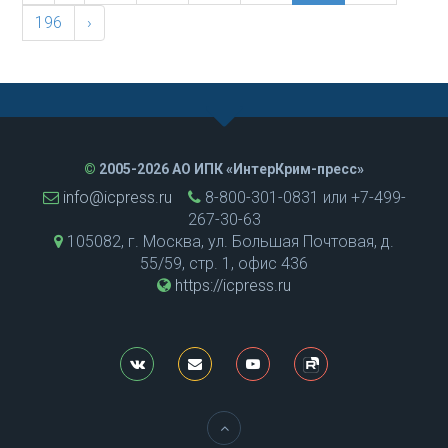
196
›
©
2005-2026 АО ИПК «ИнтерКрим-пресс»
info@icpress.ru
8-800-301-0831 или +7-499-
267-30-63
105082, г. Москва, ул. Большая Почтовая, д.
55/59, стр. 1, офис 436
https://icpress.ru