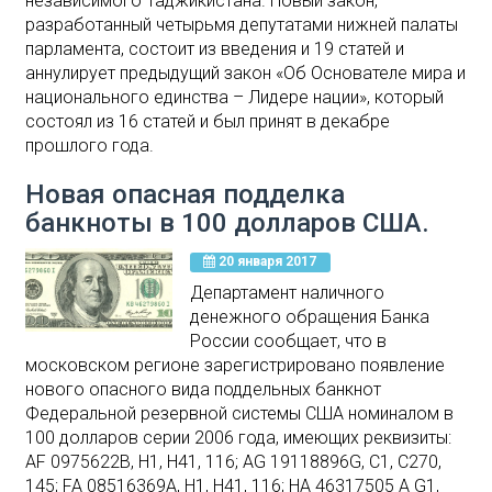
независимого Таджикистана. Новый закон,
разработанный четырьмя депутатами нижней палаты
парламента, состоит из введения и 19 статей и
аннулирует предыдущий закон «Об Основателе мира и
национального единства – Лидере нации», который
состоял из 16 статей и был принят в декабре
прошлого года.
Новая опасная подделка
банкноты в 100 долларов США.
20 января 2017
Департамент наличного
денежного обращения Банка
России сообщает, что в
московском регионе зарегистрировано появление
нового опасного вида поддельных банкнот
Федеральной резервной системы США номиналом в
100 долларов серии 2006 года, имеющих реквизиты:
AF 0975622B, H1, H41, 116; AG 19118896G, С1, С270,
145; FA 08516369A, H1, H41, 116; HA 46317505 A G1,