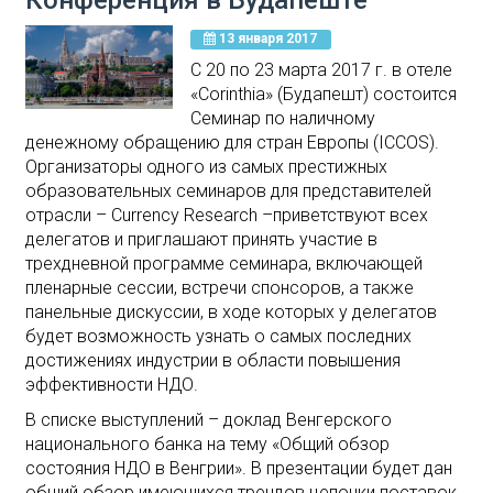
Конференция в Будапеште
13 января 2017
С 20 по 23 марта 2017 г. в отеле
«Corinthia» (Будапешт) состоится
Семинар по наличному
денежному обращению для стран Европы (ICCOS).
Организаторы одного из самых престижных
образовательных семинаров для представителей
отрасли – Currency Research –приветствуют всех
делегатов и приглашают принять участие в
трехдневной программе семинара, включающей
пленарные сессии, встречи спонсоров, а также
панельные дискуссии, в ходе которых у делегатов
будет возможность узнать о самых последних
достижениях индустрии в области повышения
эффективности НДО.
В списке выступлений – доклад Венгерского
национального банка на тему «Общий обзор
состояния НДО в Венгрии». В презентации будет дан
общий обзор имеющихся трендов цепочки поставок