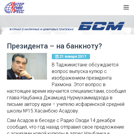
Президента – на банкноту?
21 января 2017
В Таджикистане обсуждается
вопрос выпуска купюр с
изображением президента
Рахмона. Этот вопрос в
настоящее время изучается специалистами, сообщил
глава Нацбанка Джамшед Нурмухаммадзода в
письме автору идеи – учителю исфаринской средней
школы №15 Хасанбою Асадову.
Сам Асадов в беседе с Радио Озоди 14 декабря
сообщил, что год назад отправил свое предложение
с эскизами новой купюры в адрес Нацбанка и