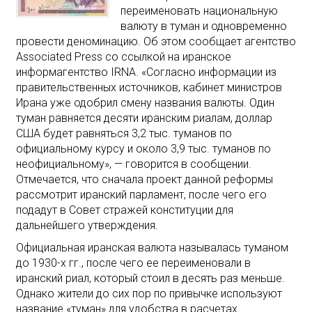
переименовать национальную
валюту в туман и одновременно
провести деноминацию. Об этом сообщает агентство
Associated Press со ссылкой на иранское
информагентство IRNA. «Согласно информации из
правительственных источников, кабинет министров
Ирана уже одобрил смену названия валюты. Один
туман равняется десяти иранским риалам, доллар
США будет равняться 3,2 тыс. туманов по
официальному курсу и около 3,9 тыс. туманов по
неофициальному», — говорится в сообщении.
Отмечается, что сначала проект данной реформы
рассмотрит иранский парламент, после чего его
подадут в Совет стражей конституции для
дальнейшего утверждения.
Официальная иранская валюта называлась туманом
до 1930-х гг., после чего ее переименовали в
иранский риал, который стоил в десять раз меньше.
Однако жители до сих пор по привычке используют
название «туман» для удобства в расчетах.