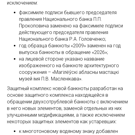
исключением:
факсимиле подписи бывшего председателя
правления Национального банка П.П.
Прокоповича заменено на факсимиле подписи
действующего председателя правления
Национального банка Р.А. Головченко;
год образца банкноты «2009» заменен на год
выпуска банкноты в обращение «2026»;
на лицевой стороне указано название
изображенного на банкноте архитектурного
сооружения – «Магілёўскі абласны мастацкі
музей імя П.В. Масленікава».
Защитный комплекс новой банкноты разработан на
основе защитного комплекса находящейся в
обращении двухсотрублевой банкноты с включением
в него новых элементов, заменой отдельных из них
улучшенными модификациями, а также исключением
некоторых защитных элементов как устаревших:
к многотоновому водяному знаку добавлен